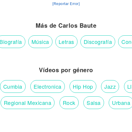
[Reportar Error]
Más de Carlos Baute
Biografía
Música
Letras
Discografía
Con
Vídeos por género
Cumbia
Electronica
Hip Hop
Jazz
L
Regional Mexicana
Rock
Salsa
Urbana