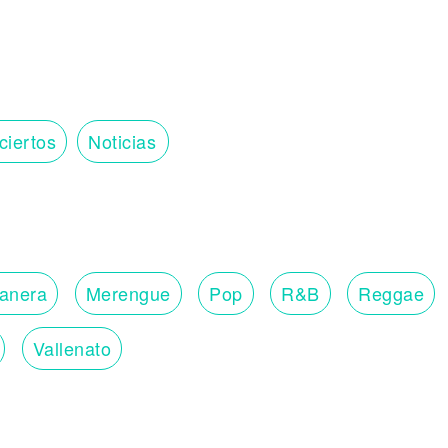
ciertos
Noticias
lanera
Merengue
Pop
R&B
Reggae
Vallenato