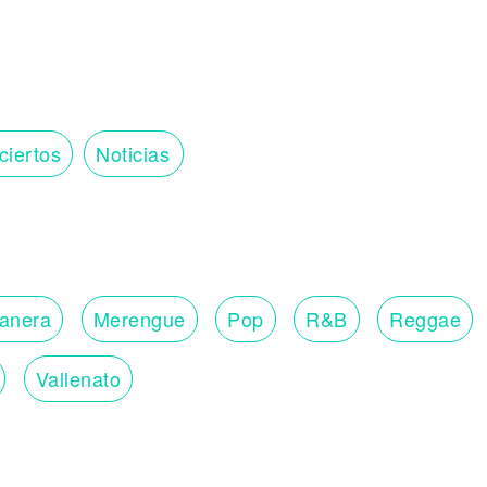
ciertos
Noticias
lanera
Merengue
Pop
R&B
Reggae
Vallenato