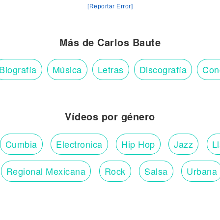
[Reportar Error]
Más de Carlos Baute
Biografía
Música
Letras
Discografía
Con
Vídeos por género
Cumbia
Electronica
Hip Hop
Jazz
L
Regional Mexicana
Rock
Salsa
Urbana