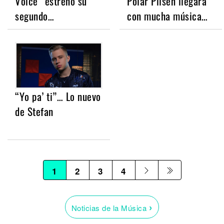
Voice” estrenó su
Polar Pilsen llegará
segundo…
con mucha música…
“Yo pa’ ti”… Lo nuevo
de Stefan
1
2
3
4
›
Noticias de la Música