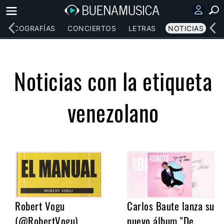
DISCOGRAFÍAS
CONCIERTOS
LETRAS
NOTICIAS
Noticias con la etiqueta
venezolano
Robert Vogu
Carlos Baute lanza su
(@RobertVogu)
nuevo álbum "De