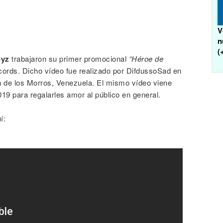
V
n
(
oyz
trabajaron su primer promocional
“Héroe de
ords. Dicho vídeo fue realizado por DifdussoSad en
an de los Morros, Venezuela. El mismo vídeo viene
019 para regalarles amor al público en general.
í: