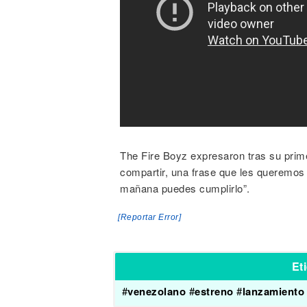
The Fire Boyz expresaron tras su prim
compartir, una frase que les queremos 
mañana puedes cumplirlo”.
[Reportar Error]
Et
#
venezolano
#
estreno
#
lanzamiento