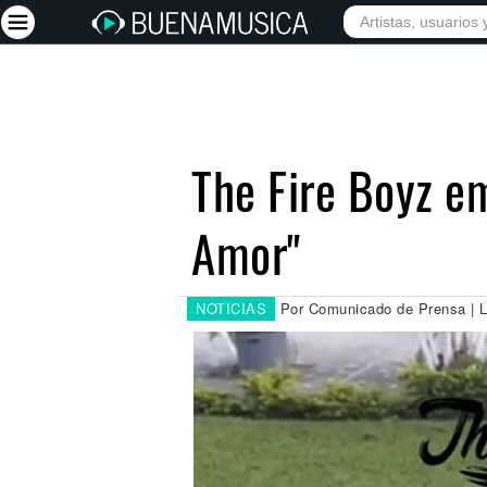
INICIO
ARTISTAS
Iniciar sesión
Registrarse
The Fire Boyz e
Inicio
Amor"
Artistas
Red Social
Música
NOTICIAS
Por Comunicado de Prensa | L
Vídeos
Discografías
Letras
Conciertos