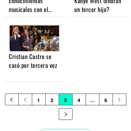
conocimientos
Kanye West tendrán
musicales con el…
un tercer hijo?
Cristian Castro se
casó por tercera vez
1
2
3
4
...
6