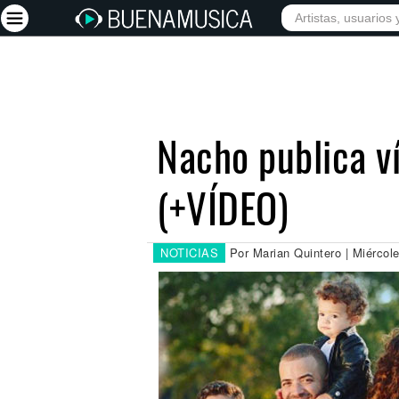
INICIO
ARTISTAS
Iniciar sesión
Registrarse
Nacho publica v
Inicio
(+VÍDEO)
Artistas
Red Social
Música
NOTICIAS
Por Marian Quintero | Miércol
Vídeos
Discografías
Letras
Conciertos