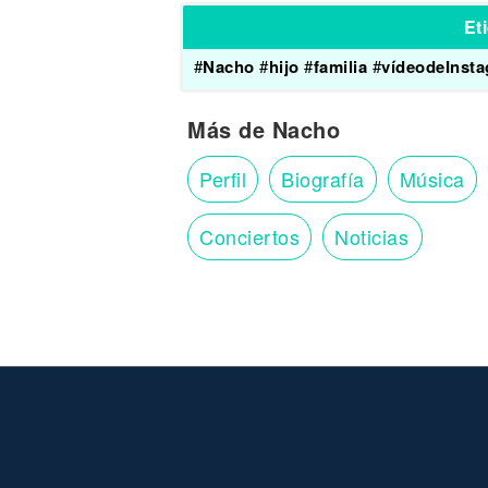
Et
#
Nacho
#
hijo
#
familia
#
vídeodeInst
Más de Nacho
Perfil
Biografía
Música
Conciertos
Noticias