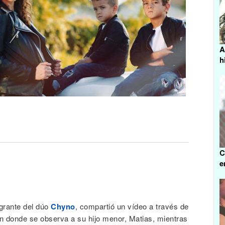
A
h
C
e
egrante del dúo
Chyno
, compartió un vídeo a través de
en donde se observa a su hijo menor, Matias, mientras