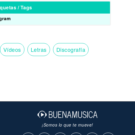
iquetas / Tags
agram
Vídeos
Letras
Discografía
¡Somos lo que te mueve!