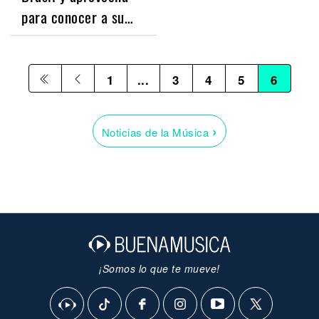
para conocer a su…
1
...
3
4
5
6
›
Noticias de la Música
¡Somos lo que te mueve!