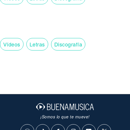
Vídeos
Letras
Discografía
¡Somos lo que te mueve!