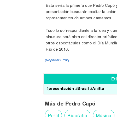
Esta sería la primera que Pedro Capó 
presentación buscarán exaltar la unión
representantes de ambos cantantes.
Todo lo correspondiente a la idea y c
clausura será obra del director artíst
otros espectáculos como el Día Mundia
Río de 2016.
[Reportar Error]
Et
#
presentación
#
Brasil
#
Anitta
Más de Pedro Capó
Perfil
Biografía
Música