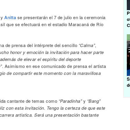
P
y
Anitta
se presentarán el 7 de julio en la ceremonia
o
sil que se efectuará en el estadio Maracaná de Río
C
na de prensa del intérprete del sencillo
“Calma”
,
cho honor y emoción la invitación para hacer parte
más de elevar el espíritu del deporte
”
. Asimismo en ese comunicado de prensa el artista
legio de compartir este momento con la maravillosa
S
d
nocida cantante de temas como
“Paradinha”
y
“Bang”
iz con esta invitación. Tengo la certeza de que este
carrera artística. Será una presentación bastante