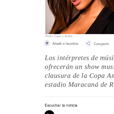
Noticias
Pedro Capó y Anitta
Añadir a favoritos
Compartir
Los intérpretes de mús
ofrecerán un show musi
clausura de la Copa Am
estadio Maracaná de Rí
Escuchar la noticia