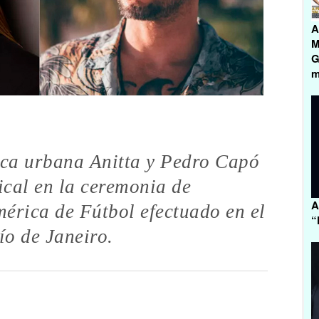
A
M
G
m
ica urbana Anitta y Pedro Capó
cal en la ceremonia de
A
érica de Fútbol efectuado en el
“
o de Janeiro.