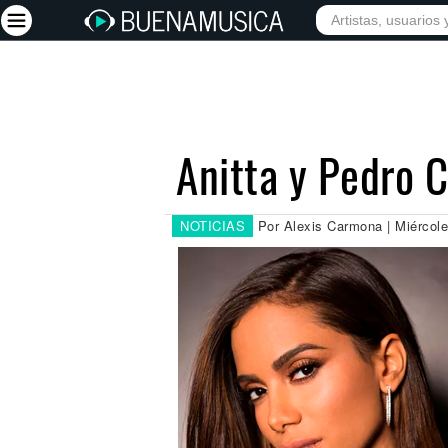
INICIO
ARTISTAS
Iniciar sesión
Registrarse
Anitta y Pedro 
Inicio
Artistas
NOTICIAS
Por Alexis Carmona | Miércole
Red Social
Música
Vídeos
Discografías
Letras
Conciertos