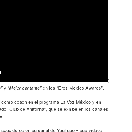
)
”
y
“Mejor cantante”
en los “Eres Mexico Awards”.
o como coach en el programa La Voz México y en
mado "Club de Anittinha", que se exhibe en los canales
e.
e seguidores en su canal de YouTube y sus videos