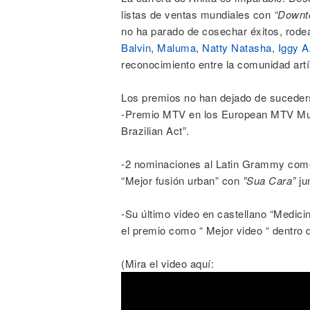
listas de ventas mundiales con
“Downt
no ha parado de cosechar éxitos, rodeán
Balvin
,
Maluma
,
Natty Natasha
,
Iggy A
reconocimiento entre la comunidad artí
Los premios no han dejado de suceders
-Premio MTV en los European MTV Musi
Brazilian Act”.
-2 nominaciones al Latin Grammy com
“Mejor fusión urban” con
”Sua Cara”
ju
-Su último video en castellano “Medici
el premio como “ Mejor video “ dentro
(Mira el video aquí: