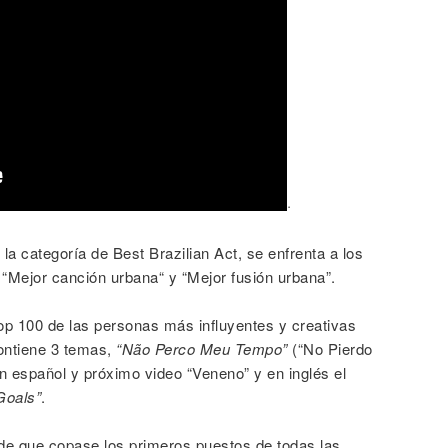
·
la categoría de Best Brazilian Act, se enfrenta a los
Mejor canción urbana“ y “Mejor fusión urbana”.
Top 100 de las personas más influyentes y creativas
ntiene 3 temas,
“Não Perco Meu Tempo”
(“No Pierdo
en español y próximo video “Veneno” y en inglés el
Goals”
.
sde que copase los primeros puestos de todas las