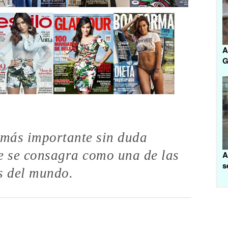
A
G
 más importante sin duda
e se consagra como una de las
A
s
s del mundo.