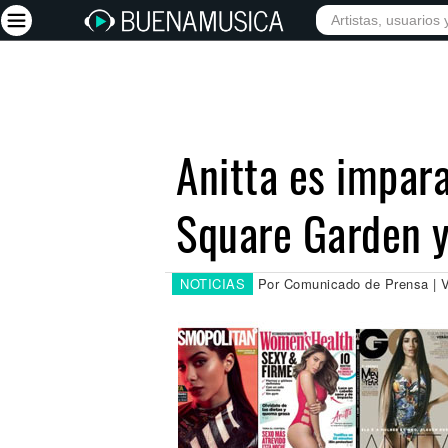
INICIO
ARTISTAS
Iniciar sesión
Registrarse
Anitta es impar
Inicio
Square Garden y
Artistas
Red Social
Música
NOTICIAS
Por Comunicado de Prensa | V
Vídeos
Discografías
Letras
Conciertos