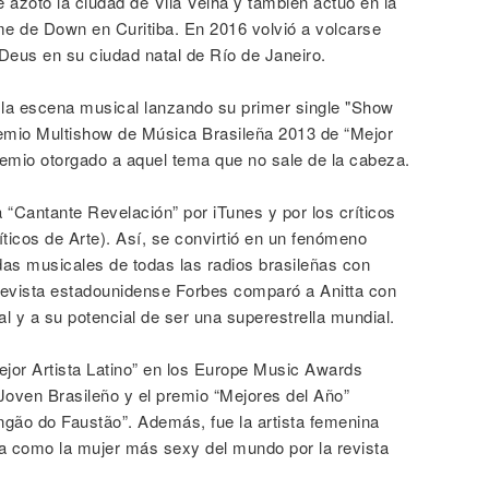
 azotó la ciudad de Vila Velha y también actuó en la
me de Down en Curitiba. En 2016 volvió a volcarse
 Deus en su ciudad natal de Río de Janeiro.
 la escena musical lanzando su primer single "Show
emio Multishow de Música Brasileña 2013 de “Mejor
remio otorgado a aquel tema que no sale de la cabeza.
 “Cantante Revelación” por iTunes y por los críticos
ticos de Arte). Así, se convirtió en un fenómeno
das musicales de todas las radios brasileñas con
 revista estadounidense Forbes comparó a Anitta con
 y a su potencial de ser una superestrella mundial.
ejor Artista Latino” en los Europe Music Awards
Joven Brasileño y el premio “Mejores del Año”
gão do Faustão”. Además, fue la artista femenina
a como la mujer más sexy del mundo por la revista