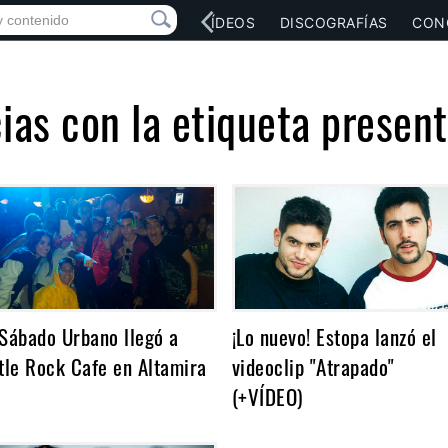
RED SOCIAL
MÚSICA
VÍDEOS
DISCOGRAFÍAS
CON
ias con la etiqueta presen
 Sábado Urbano llegó a
¡Lo nuevo! Estopa lanzó el
ttle Rock Cafe en Altamira
videoclip "Atrapado"
(+VÍDEO)