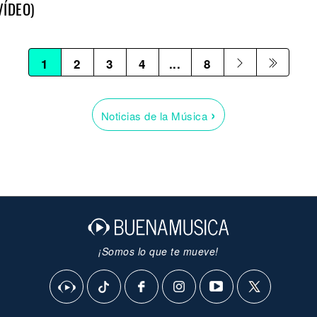
VÍDEO)
1
2
3
4
...
8
›
Noticias de la Música
¡Somos lo que te mueve!