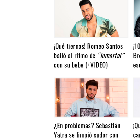
Noticias
¡Qué tiernos! Romeo Santos
¡1
bailó al ritmo de
“Inmortal”
Br
con su bebe (+VÍDEO)
es
¿En problemas? Sebastián
¡Q
Yatra se limpió sudor con
ca