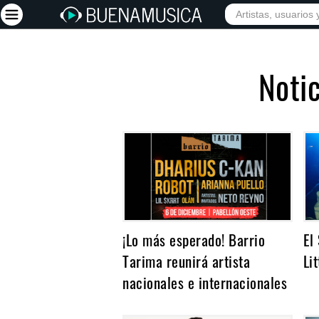
INICIO
ARTISTAS
Iniciar sesión
Notic
Registrarse
Inicio
Artistas
Red Social
Música
Vídeos
¡Lo más esperado! Barrio
El
Discografías
Tarima reunirá artista
Li
Letras
nacionales e internacionales
Conciertos