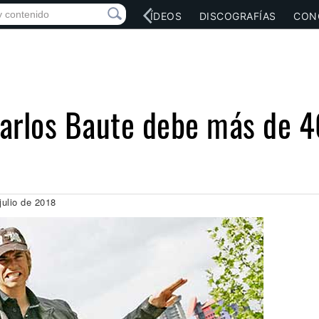
RED SOCIAL
MÚSICA
VÍDEOS
DISCOGRAFÍAS
CON
arlos Baute debe más de 4
julio de 2018