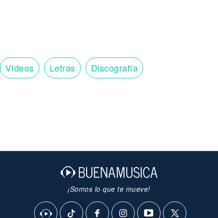
Vídeos
Letras
Discografía
¡Somos lo que te mueve!