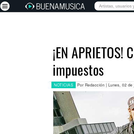
INICIO
ARTISTAS
Iniciar sesión
Registrarse
¡EN APRIETOS! C
Inicio
impuestos
Artistas
Red Social
Música
NOTICIAS
Por Redacción | Lunes, 02 de 
Vídeos
Discografías
Letras
Conciertos