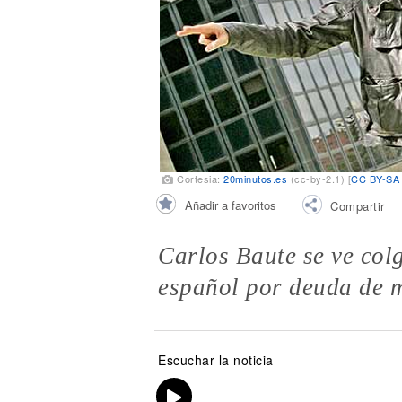
Noticias
Cortesia:
20minutos.es
(cc-by-2.1) [
CC BY-SA 
Añadir a favoritos
Compartir
Carlos Baute se ve col
español por deuda de 
Escuchar la noticia