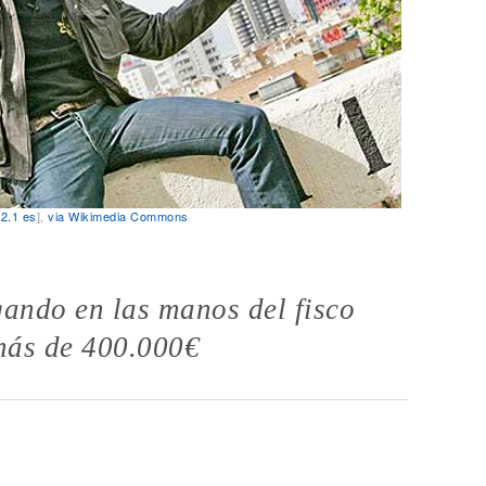
2.1 es
],
via Wikimedia Commons
gando en las manos del fisco
más de 400.000€