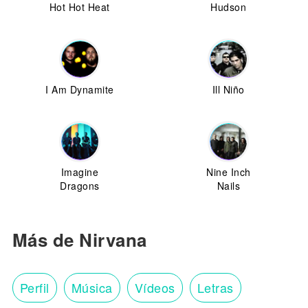
Hot Hot Heat
Hudson
I Am Dynamite
Ill Niño
Imagine
Nine Inch
Dragons
Nails
Más de Nirvana
Perfil
Música
Vídeos
Letras