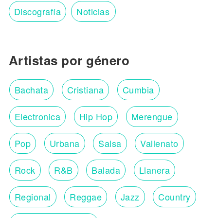
Discografía
Noticias
Artistas por género
Bachata
Cristiana
Cumbia
Electronica
Hip Hop
Merengue
Pop
Urbana
Salsa
Vallenato
Rock
R&B
Balada
Llanera
Regional
Reggae
Jazz
Country