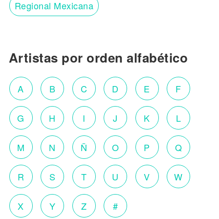
Regional Mexicana
Artistas por orden alfabético
A
B
C
D
E
F
G
H
I
J
K
L
M
N
Ñ
O
P
Q
R
S
T
U
V
W
X
Y
Z
#