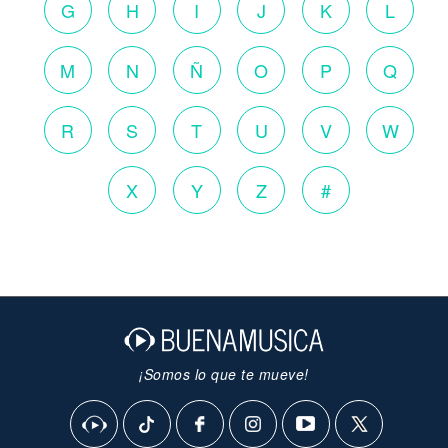
G
H
I
J
K
L
M
N
Ñ
O
P
Q
R
S
T
U
V
W
X
Y
Z
#
¡Somos lo que te mueve!