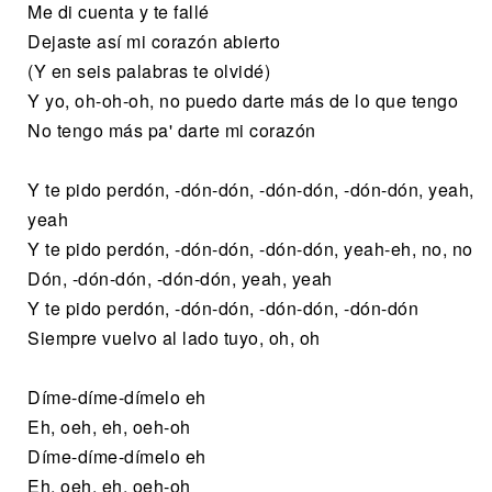
Me di cuenta y te fallé
Dejaste así mi corazón abierto
(Y en seis palabras te olvidé)
Y yo, oh-oh-oh, no puedo darte más de lo que tengo
No tengo más pa' darte mi corazón
Y te pido perdón, -dón-dón, -dón-dón, -dón-dón, yeah,
yeah
Y te pido perdón, -dón-dón, -dón-dón, yeah-eh, no, no
Dón, -dón-dón, -dón-dón, yeah, yeah
Y te pido perdón, -dón-dón, -dón-dón, -dón-dón
Siempre vuelvo al lado tuyo, oh, oh
Díme-díme-dímelo eh
Eh, oeh, eh, oeh-oh
Díme-díme-dímelo eh
Eh, oeh, eh, oeh-oh