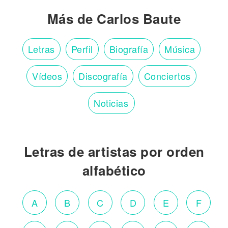
Más de Carlos Baute
Letras
Perfil
Biografía
Música
Vídeos
Discografía
Conciertos
Noticias
Letras de artistas por orden
alfabético
A
B
C
D
E
F