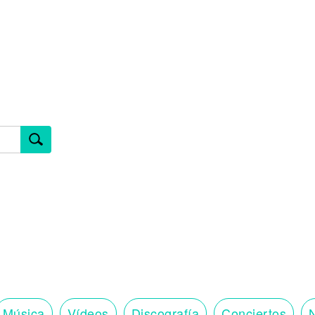
Música
Vídeos
Discografía
Conciertos
N