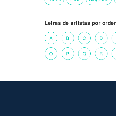
Letras de artistas por orde
A
B
C
D
O
P
Q
R