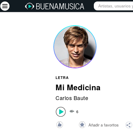
INICIO
ARTISTAS
Iniciar sesión
Registrarse
Inicio
Artistas
Red Social
LETRA
Música
Mi Medicina
Vídeos
Carlos Baute
Discografías
6
Letras
Conciertos
Añadir a favoritos