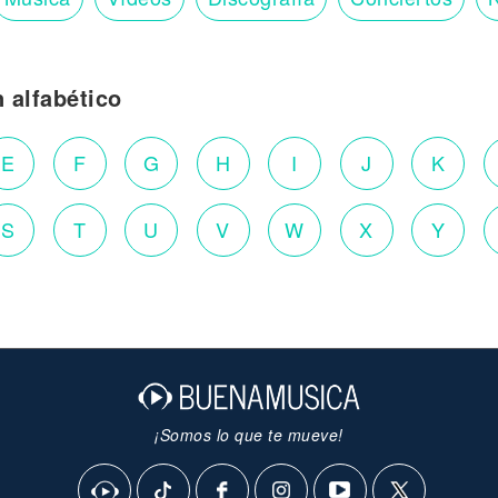
n alfabético
E
F
G
H
I
J
K
S
T
U
V
W
X
Y
¡Somos lo que te mueve!