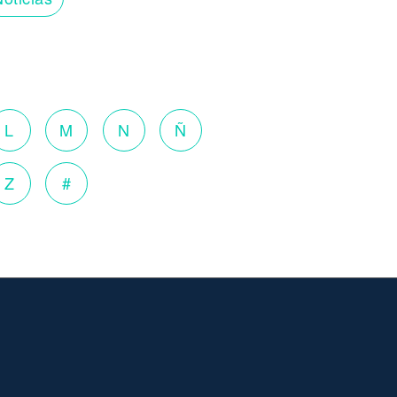
L
M
N
Ñ
Z
#