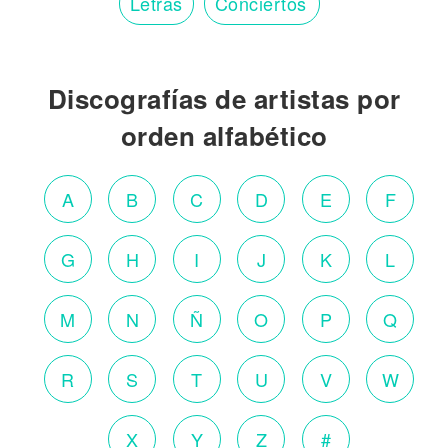
Letras
Conciertos
Discografías de artistas por
orden alfabético
A
B
C
D
E
F
G
H
I
J
K
L
M
N
Ñ
O
P
Q
R
S
T
U
V
W
X
Y
Z
#