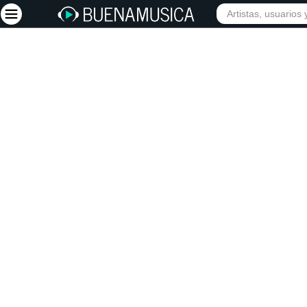
Iniciar sesión
Registrarse
Inicio
Artistas
Red Social
Música
Vídeos
Discografías
Letras
Conciertos