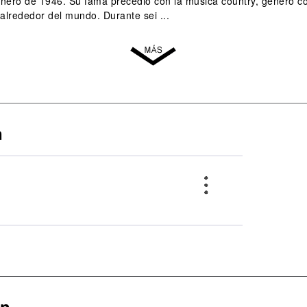
nero de 1946. Su fama precedió con la música country, género con
alrededor del mundo. Durante sei ...
n
on