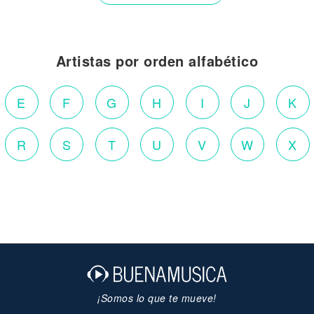
Artistas por orden alfabético
E
F
G
H
I
J
K
R
S
T
U
V
W
X
¡Somos lo que te mueve!