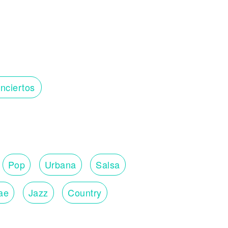
nciertos
Pop
Urbana
Salsa
ae
Jazz
Country