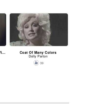
We Are The Champions (We Will Rock You)
Coat Of Many Colors
Dolly Parton
39