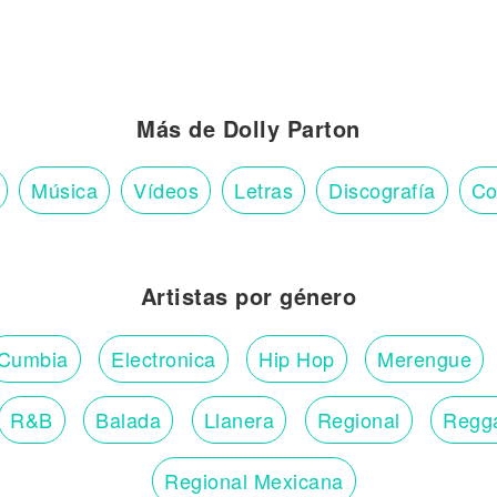
Más de Dolly Parton
Música
Vídeos
Letras
Discografía
Co
Artistas por género
Cumbia
Electronica
Hip Hop
Merengue
R&B
Balada
Llanera
Regional
Regg
Regional Mexicana