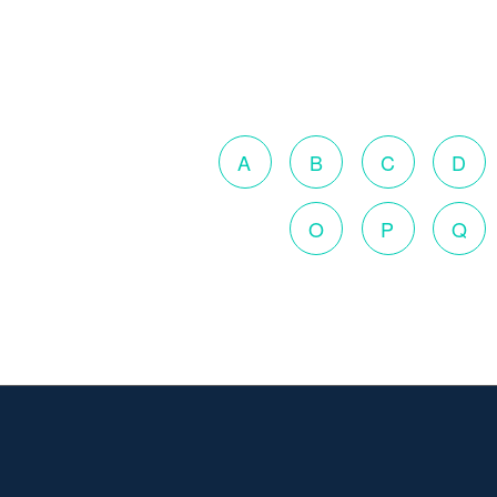
A
B
C
D
O
P
Q