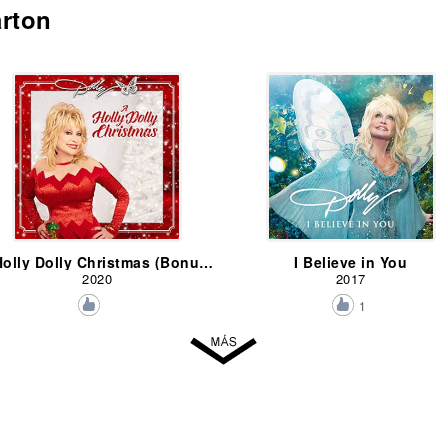
arton
A Holly Dolly Christmas (Bonus Version)
I Believe in You
2020
2017
1