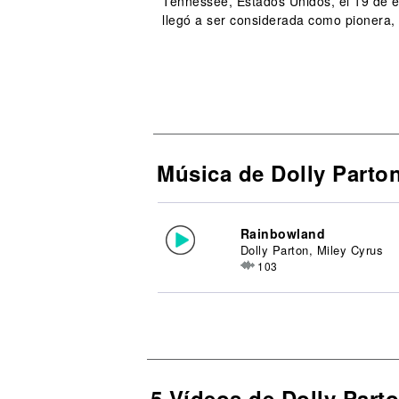
Tennessee, Estados Unidos, el 19 de e
llegó a ser considerada como pionera, 
Música de Dolly Parto
Rainbowland
Dolly Parton, Miley Cyrus
103
5 Vídeos de Dolly Part