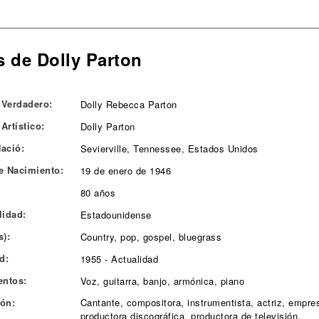
s de Dolly Parton
Verdadero:
Dolly Rebecca Parton
Artístico:
Dolly Parton
ació:
Sevierville, Tennessee, Estados Unidos
e Nacimiento:
19 de enero de 1946
80 años
lidad:
Estadounidense
s):
Country, pop, gospel, bluegrass
d:
1955 - Actualidad
entos:
Voz, guitarra, banjo, armónica, piano
ón:
Cantante, compositora, instrumentista, actriz, empres
productora discográfica, productora de televisión,