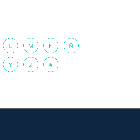
L
M
N
Ñ
Y
Z
#