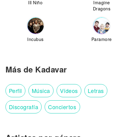
Ill Niño
Imagine
Dragons
Incubus
Paramore
Más de Kadavar
Perfil
Música
Vídeos
Letras
Discografía
Conciertos