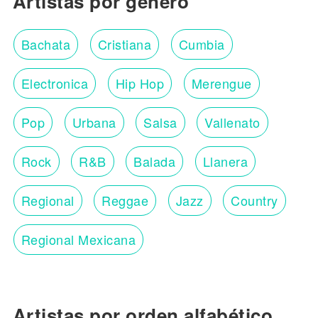
Artistas por género
Bachata
Cristiana
Cumbia
Electronica
Hip Hop
Merengue
Pop
Urbana
Salsa
Vallenato
Rock
R&B
Balada
Llanera
Regional
Reggae
Jazz
Country
Regional Mexicana
Artistas por orden alfabético