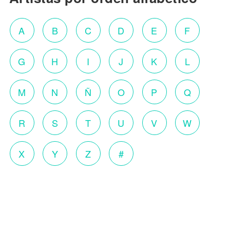
A
B
C
D
E
F
G
H
I
J
K
L
M
N
Ñ
O
P
Q
R
S
T
U
V
W
X
Y
Z
#