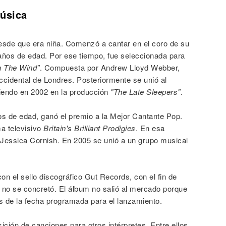
Música
desde que era niña. Comenzó a cantar en el coro de su
ños de edad. Por ese tiempo, fue seleccionada para
n The Wind"
. Compuesta por Andrew Lloyd Webber,
ccidental de Londres. Posteriormente se unió al
iendo en 2002 en la producción
"The Late Sleepers"
.
s de edad, ganó el premio a la Mejor Cantante Pop.
ma televisivo
Britain's Brilliant Prodigies
. En esa
 Jessica Cornish. En 2005 se unió a un grupo musical
con el sello discográfico Gut Records, con el fin de
 no se concretó. El álbum no salió al mercado porque
 de la fecha programada para el lanzamiento.
ción de canciones para otros intérpretes. Entre ellos,