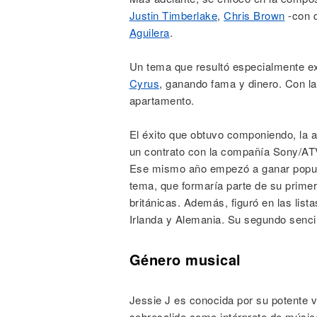
Justin Timberlake
,
Chris Brown
-con q
Aguilera
.
Un tema que resultó especialmente e
Cyrus
, ganando fama y dinero. Con las
apartamento.
El éxito que obtuvo componiendo, la 
un contrato con la compañía Sony/ATV
Ese mismo año empezó a ganar popula
tema, que formaría parte de su primer
británicas. Además, figuró en las lis
Irlanda y Alemania. Su segundo sencill
Género musical
Jessie J es conocida por su potente 
sobresalido como intérprete de músic