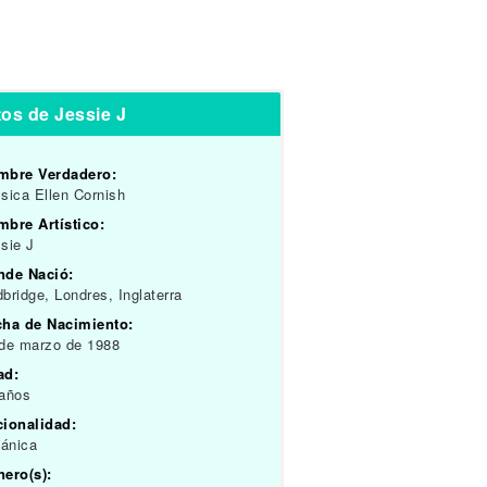
os de Jessie J
mbre Verdadero:
sica Ellen Cornish
bre Artístico:
sie J
nde Nació:
bridge, Londres, Inglaterra
cha de Nacimiento:
de marzo de 1988
ad:
 años
cionalidad:
tánica
ero(s):