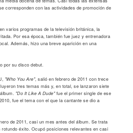
una media docena de temas. Casi todas las extensas
, se corresponden con las actividades de promoción de
en varios programas de la televisión británica, la
itada. Por esa época, también fue juez y entrenadora
ocal. Además, hizo una breve aparición en una
 por su disco debut.
 J,
"Who You Are"
, salió en febrero de 2011 con trece
cluyeron tres temas más y, en total, se lanzaron siete
l álbum.
"Do It Like A Dude"
fue el primer single de ese
2010, fue el tema con el que la cantante se dio a
nero de 2011, casi un mes antes del álbum. Se trata
n rotundo éxito. Ocupó posiciones relevantes en casi