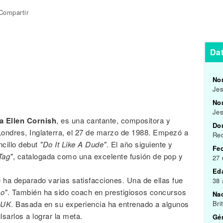
Compartir
Dat
No
Jes
Nom
Jes
a Ellen Cornish
, es una cantante, compositora y
Do
 Londres, Inglaterra, el 27 de marzo de 1988. Empezó a
Red
ncillo debut
"Do It Like A Dude"
. El año siguiente y
Fe
Tag"
, catalogada como una excelente fusión de pop y
27 
Ed
e ha deparado varias satisfacciones. Una de ellas fue
38
o"
. También ha sido coach en prestigiosos concursos
Na
 UK
. Basada en su experiencia ha entrenado a algunos
Bri
sarlos a lograr la meta.
Gén