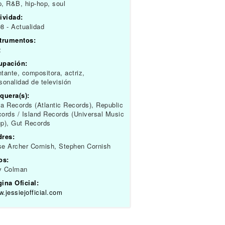
, R&B, hip-hop, soul
ividad:
8 - Actualidad
strumentos:
z
upación:
tante, compositora, actriz,
sonalidad de televisión
quera(s):
a Records (Atlantic Records), Republic
ords / Island Records (Universal Music
p), Gut Records
dres:
e Archer Cornish, Stephen Cornish
os:
y Colman
ina Oficial:
.jessiejofficial.com