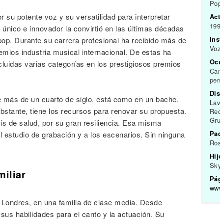
Pop
 su potente voz y su versatilidad para interpretar
Act
199
 único e innovador la convirtió en las últimas décadas
In
 pop. Durante su carrera profesional ha recibido más de
Vo
mios industria musical internacional. De estas ha
Oc
cluidas varias categorías en los prestigiosos premios
Can
per
Dis
de más de un cuarto de siglo, está como en un bache.
Lav
obstante, tiene los recursos para renovar su propuesta.
Rec
Gru
is de salud, por su gran resiliencia. Esa misma
Pa
 al estudio de grabación y a los escenarios. Sin ninguna
Ros
Hij
Sk
miliar
Pág
www
 Londres, en una familia de clase media. Desde
s habilidades para el canto y la actuación. Su