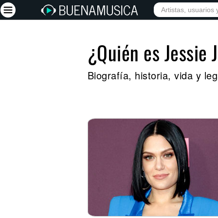
¿Quién es Jessie 
Iniciar sesión
Registrarse
Biografía, historia, vida y l
Inicio
Artistas
Red Social
Música
Vídeos
Discografías
Letras
Conciertos