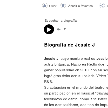
Noticias
Añadir a favoritos
1,022
Escuchar la biografía
2
Biografía de Jessie J
Jessie J
, cuyo nombre real es
Jessic
actriz británica. Nació en Redbridge,
ganar popularidad en 2010, con su se
logró gran éxito con su balada
"Price 
R&B.
Su actuación en el mundo del teatro l
su participación en el musical
"Chicag
televisivos de canto, como
The Voice
de los competidores, además de impul