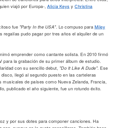
uien viajó por Europa-,
Alicia Keys
y
Christina
xitoso fue
"Party In the USA"
. Lo compuso para
Miley
 regalías pudo pagar por tres años el alquiler de un
animó emprender como cantante solista. En 2010 firmó
 para la grabación de su primer álbum de estudio.
ridad con su sencillo debut,
"Do It Like A Dude"
. Ese
 disco, llegó al segundo puesto en las carteleras
tas musicales de países como Nueva Zelanda, Francia,
o, publicado el año siguiente, fue un rotundo éxito.
voz y por sus dotes para componer canciones. Ha
a pop, aunque no le gusta encasillarse. También hace