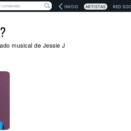
INICIO
ARTISTAS
RED SOC
J?
egado musical de Jessie J