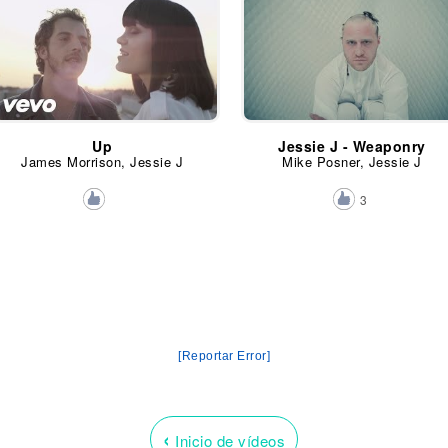
Up
Jessie J - Weaponry
James Morrison, Jessie J
Mike Posner, Jessie J
3
[Reportar Error]
‹
Inicio de vídeos