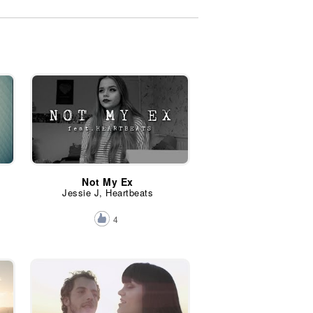
Not My Ex
Jessie J, Heartbeats
4