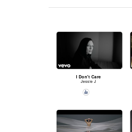
Noticias
I Don't Care
Jessie J