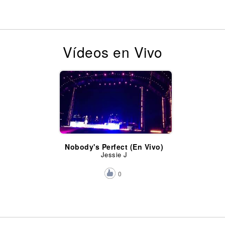
Vídeos en Vivo
Nobody's Perfect (En Vivo)
Jessie J
0