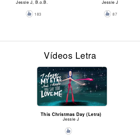
Jessie J, B.o.B.
Jessie J
183
87
Vídeos Letra
This Christmas Day (Letra)
Jessie J