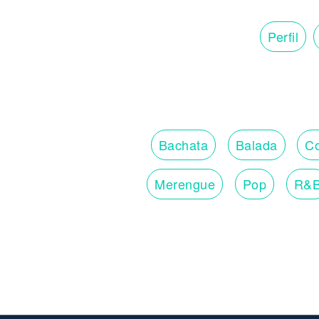
Perfil
Bachata
Balada
Co
Merengue
Pop
R&