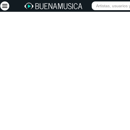
Iniciar sesión
Registrarse
Inicio
Artistas
Red Social
Música
Vídeos
Discografías
Letras
Conciertos