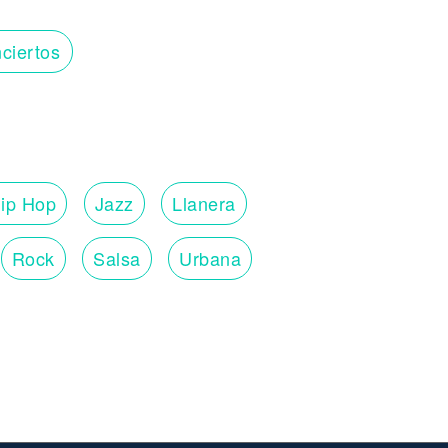
ciertos
ip Hop
Jazz
Llanera
Rock
Salsa
Urbana