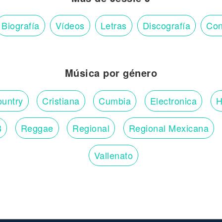
Biografía
Vídeos
Letras
Discografía
Con
Música por género
untry
Cristiana
Cumbia
Electronica
H
B
Reggae
Regional
Regional Mexicana
Vallenato