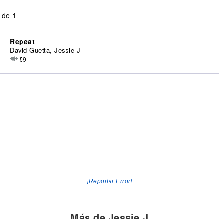
 de 1
Repeat
David Guetta, Jessie J
59
[Reportar Error]
Más de Jessie J