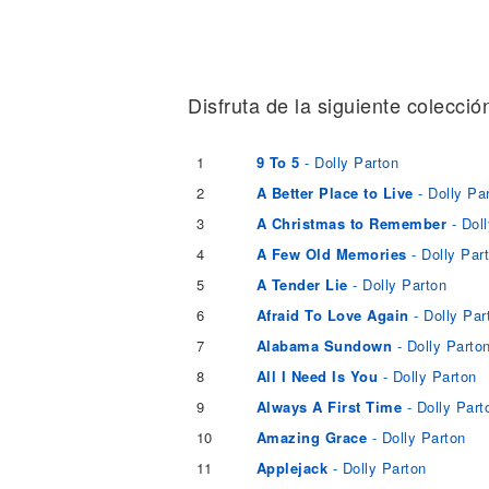
Noticias
Disfruta de la siguiente colecció
1
9 To 5
- Dolly Parton
2
A Better Place to Live
- Dolly Pa
3
A Christmas to Remember
- Doll
4
A Few Old Memories
- Dolly Par
5
A Tender Lie
- Dolly Parton
6
Afraid To Love Again
- Dolly Par
7
Alabama Sundown
- Dolly Parto
8
All I Need Is You
- Dolly Parton
9
Always A First Time
- Dolly Part
10
Amazing Grace
- Dolly Parton
11
Applejack
- Dolly Parton