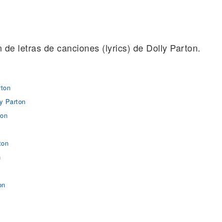
n de letras de canciones (lyrics) de Dolly Parton.
rton
y Parton
ton
ton
n
on