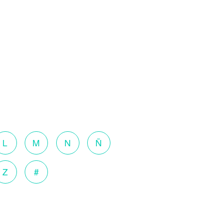
L
M
N
Ñ
Z
#