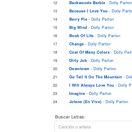
12
Backwoods Barbie
- Dolly Parto
13
Because I Love You
- Dolly Part
14
Berry Pie
- Dolly Parton
15
Big Wind
- Dolly Parton
16
Book Of Life
- Dolly Parton
17
Change
- Dolly Parton
18
Coat Of Many Colors
- Dolly Par
19
Dirty Job
- Dolly Parton
20
Downtown
- Dolly Parton
21
Go Tell It On The Mountain
- Dol
22
I Will Always Love You
- Dolly P
23
Imagine
- Dolly Parton
24
Jolene (En Vivo)
- Dolly Parton
Buscar Letras: