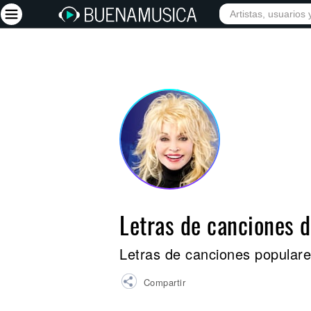
INICIO
ARTISTAS
Iniciar sesión
Registrarse
Inicio
Artistas
Red Social
Música
Letras de canciones 
Vídeos
Discografías
Letras de canciones populare
Letras
Compartir
Conciertos