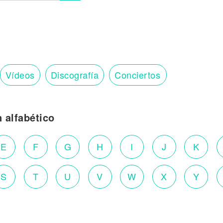
Vídeos
Discografía
Conciertos
n alfabético
E
F
G
H
I
J
K
S
T
U
V
W
X
Y