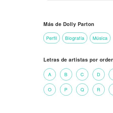
Más de Dolly Parton
Perfil
Biografía
Música
Letras de artistas por orde
A
B
C
D
O
P
Q
R