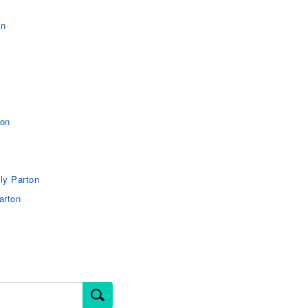
n
on
ton
ly Parton
arton