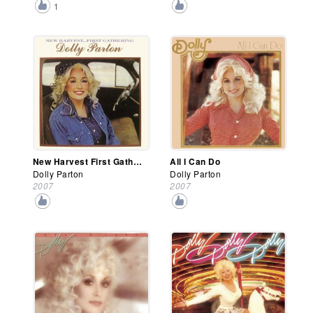
1
New Harvest First Gathering
All I Can Do
Dolly Parton
Dolly Parton
2007
2007