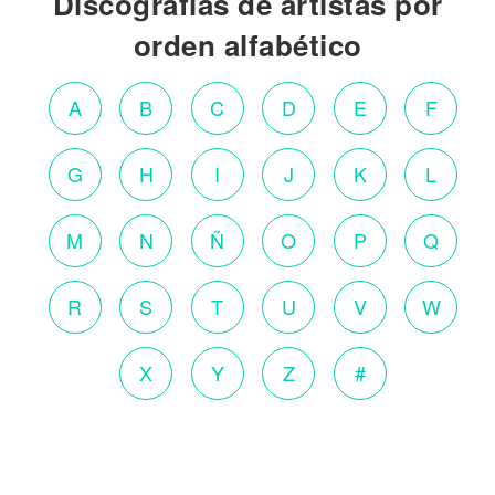
Discografías de artistas por
orden alfabético
A
B
C
D
E
F
G
H
I
J
K
L
M
N
Ñ
O
P
Q
R
S
T
U
V
W
X
Y
Z
#