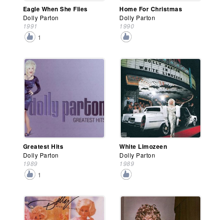
Eagle When She Flies
Home For Christmas
Dolly Parton
Dolly Parton
1991
1990
1
Greatest Hits
White Limozeen
Dolly Parton
Dolly Parton
1989
1989
1