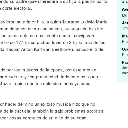
do su padre quien heredara a su hijo la pasión por la
Al
 corte electoral.
Gén
Mús
uvieron su primer hijo, a quien llamaron Ludwig María
Act
iempo después de su nacimiento, su segundo hijo fue
177
ece en su acta de nacimiento como Ludwig van
In
Pia
mbre de 1770, sus padres tuvieron 3 hijos más de los
do Kaspar Anton Karl van Beethoven, nacido el 2 de
Oc
Pia
Pa
Joh
ado por los músicos de la época, por este motivo
va
ar desde muy temprana edad, todo esto por querer
ozart, quien con tan solo siete años ya daba
por hacer del niño un exitoso música hizo que no
 de la escuela, también le trajo problemas sociales,
acer cosas normales de un niño de su edad.