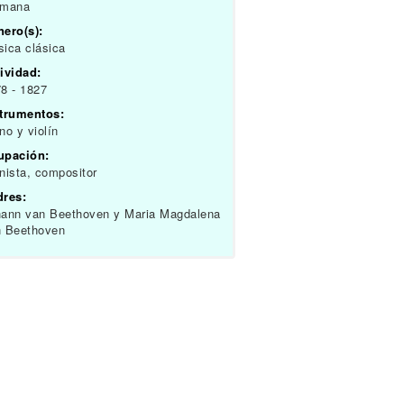
emana
ero(s):
ica clásica
ividad:
8 - 1827
strumentos:
no y violín
upación:
nista, compositor
dres:
ann van Beethoven y Maria Magdalena
n Beethoven