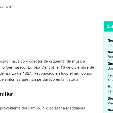
Compartir
Da
No
Lu
Nom
Be
ositor, musico y director de orquesta, de musica
Do
no Germánico, Europa Central, el 16 de diciembre de
Bon
26 de marzo de 1827. Reconocido en todo el mundo por
Fe
de sinfonías que han perdurado en la historia.
16 
Mu
26 
miliar
Do
Vie
 proveniente del campo, hijo de Maria Magdalena
Na