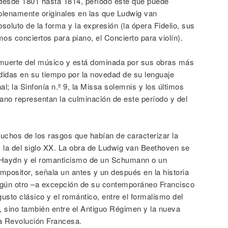
desde 1801 hasta 1814, período este que puede
lenamente originales en las que Ludwig van
oluto de la forma y la expresión (la ópera Fidelio, sus
mos conciertos para piano, el Concierto para violín).
 muerte del músico y está dominada por sus obras más
idas en su tiempo por la novedad de su lenguaje
; la Sinfonía n.º 9, la Missa solemnis y los últimos
ano representan la culminación de este período y del
uchos de los rasgos que habían de caracterizar la
, la del siglo XX. La obra de Ludwig van Beethoven se
y Haydn y el romanticismo de un Schumann o un
ositor, señala un antes y un después en la historia
ingún otro –a excepción de su contemporáneo Francisco
usto clásico y el romántico, entre el formalismo del
, sino también entre el Antiguo Régimen y la nueva
 la Revolución Francesa.