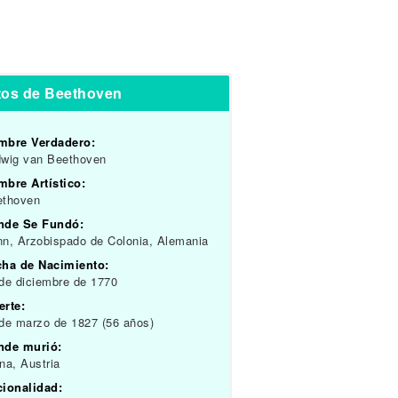
tos de Beethoven
mbre Verdadero:
dwig van Beethoven
bre Artístico:
ethoven
nde Se Fundó:
n, Arzobispado de Colonia, Alemania
cha de Nacimiento:
de diciembre de 1770
erte:
de marzo de 1827 (56 años)
nde murió:
na, Austria
cionalidad: