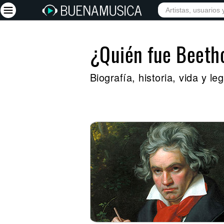
¿Quién fue Beeth
Iniciar sesión
Registrarse
Biografía, historia, vida y 
Inicio
Artistas
Red Social
Música
Vídeos
Discografías
Letras
Conciertos