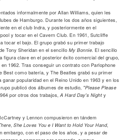
ntados informalmente por Allan Williams, quien les
 clubes de Hamburgo. Durante los dos años siguientes,
nte en el club Indra, y posteriormente en el
rpool y tocar en el Cavern Club. En 1961, Sutcliffe
tocar el bajo. El grupo grabó su primer trabajo
de Tony Sheridan en el sencillo
My Bonnie
. El sencillo
a figura clave en el posterior éxito comercial del grupo,
 en 1962. Tras conseguir un contrato con Parlophone
e Best como batería, y The Beatles grabó su primer
 ganar popularidad en el Reino Unido en 1963 y en los
 grupo publicó dos álbumes de estudio,
"Please Please
1964 por otros dos trabajos,
A Hard Day's Night
y
, McCartney y Lennon compusieron en tándem
There
,
She Loves You e I Want to Hold Your Hand
,
 embargo, con el paso de los años, y a pesar de
enzaron a componer por separado, aunque