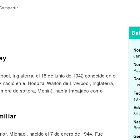
Compartir
Da
No
Ja
ey
Nom
Pa
ol, Inglaterra, el 18 de junio de 1942 conocido en el
Do
ació en el Hospital Walton de Liverpool, Inglaterra,
Liv
bre de soltera, Mohin), había trabajado como
Fe
18 
Ed
84
miliar
Na
Bri
r, Michael, nacido el 7 de enero de 1944. Fue
Gén