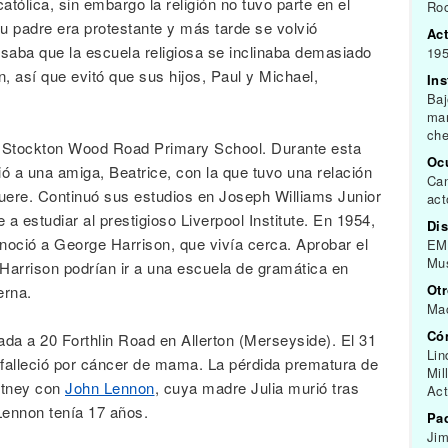
atólica, sin embargo la religión no tuvo parte en el
Roc
u padre era protestante y más tarde se volvió
Act
aba que la escuela religiosa se inclinaba demasiado
195
n, así que evitó que sus hijos, Paul y Michael,
In
Baj
man
che
 Stockton Wood Road Primary School. Durante esta
Oc
 a una amiga, Beatrice, con la que tuvo una relación
Can
uere. Continuó sus estudios en Joseph Williams Junior
act
 a estudiar al prestigioso Liverpool Institute. En 1954,
Dis
onoció a George Harrison, que vivía cerca. Aprobar el
EMI
Mu
arrison podrían ir a una escuela de gramática en
Ot
erna.
Ma
Có
ada a 20 Forthlin Road en Allerton (Merseyside). El 31
Lin
falleció por cáncer de mama. La pérdida prematura de
Mil
rtney con
John Lennon
, cuya madre Julia murió tras
Act
Lennon tenía 17 años.
Pa
Ji