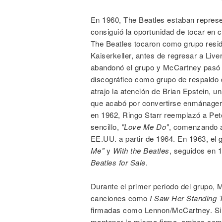
En 1960, The Beatles estaban represe
consiguió la oportunidad de tocar en
The Beatles tocaron como grupo reside
Kaiserkeller, antes de regresar a Live
abandonó el grupo y McCartney pasó a 
discográfico como grupo de respaldo 
atrajo la atención de Brian Epstein, un
que acabó por convertirse enmánager
en 1962, Ringo Starr reemplazó a Pet
sencillo,
"Love Me Do"
, comenzando a
EE.UU. a partir de 1964. En 1963, el
Me"
y
With the Beatles
, seguidos en 
Beatles for Sale
.
Durante el primer periodo del grupo
canciones como
I Saw Her Standing 
firmadas como Lennon/McCartney. Sin
mantener la misma firma, ambos com