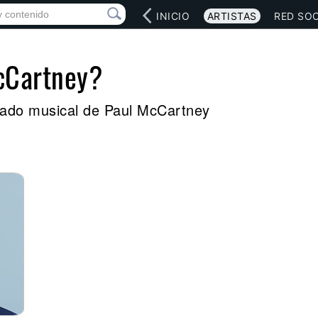
INICIO
ARTISTAS
RED SOC
cCartney?
legado musical de Paul McCartney