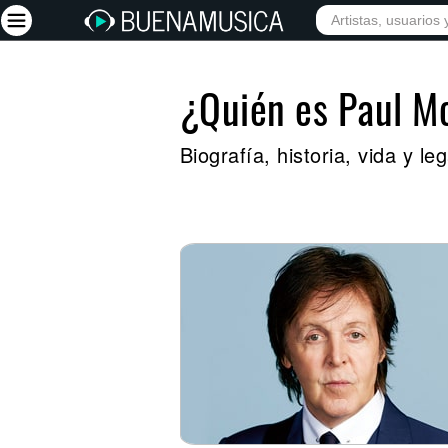
¿Quién es Paul M
Iniciar sesión
Registrarse
Biografía, historia, vida y 
Inicio
Artistas
Red Social
Música
Vídeos
Discografías
Letras
Conciertos