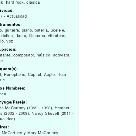
k, hard rock, clásica
ividad:
7 - Actualidad
strumentos:
o, guitarra, piano, batería, ukelele,
dolina, flauta, fliscorno, vibráfono,
lo, voz
upación:
tante, compositor, músico, activista,
or
quera(s):
, Parlophone, Capitol, Apple, Hear
sic
ros Nombres:
cca
nyuge/Pareja:
da McCartney (1969 - 1998), Heather
ls (2002 - 2008), Nancy Shevell (2011 -
ualidad)
dres:
m McCartney y Mary McCartney