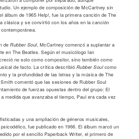
tudio. Un ejemplo de composición de McCartney sin
 el álbum de 1965 Help!, fue la primera canción de The
a clásica y se convirtió con los años en la canción
l contemporánea.
ón de
Rubber Soul
, McCartney comenzó a suplantar a
e en The Beatles. Según el musicólogo Ian
reció no solo como compositor, sino también como
usical de facto. La crítica describió
Rubber Soul
como
ento y la profundidad de las letras y la música de The
n Smith comentó que las sesiones de Rubber Soul
entamiento de fuerzas opuestas dentro del grupo: El
y a medida que avanzaba el tiempo, Paul era cada vez
fisticadas y una ampliación de géneros musicales,
 psicodélico, fue publicado en 1966. El álbum marcó un
cedido por el sencillo Paperback Writer, el primero de