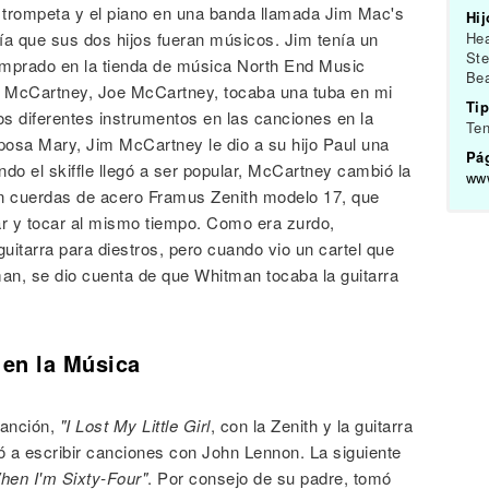
a trompeta y el piano en una banda llamada Jim Mac's
Hij
ía que sus dos hijos fueran músicos. Jim tenía un
Hea
Ste
comprado en la tienda de música North End Music
Bea
de McCartney, Joe McCartney, tocaba una tuba en mi
Tip
s diferentes instrumentos en las canciones en la
Ten
posa Mary, Jim McCartney le dio a su hijo Paul una
Pág
do el skiffle llegó a ser popular, McCartney cambió la
ww
on cuerdas de acero Framus Zenith modelo 17, que
ar y tocar al mismo tiempo. Como era zurdo,
guitarra para diestros, pero cuando vio un cartel que
an, se dio cuenta de que Whitman tocaba la guitarra
 en la Música
canción,
"I Lost My Little Girl
, con la Zenith y la guitarra
a escribir canciones con John Lennon. La siguiente
hen I'm Sixty-Four"
. Por consejo de su padre, tomó