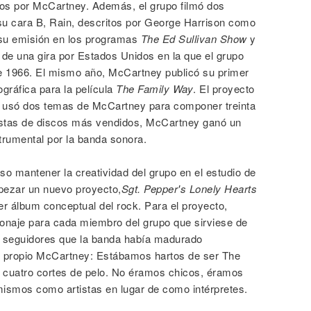
os por McCartney. Además, el grupo filmó dos
u cara B, Rain, descritos por George Harrison como
a su emisión en los programas
The Ed Sullivan Show
y
de una gira por Estados Unidos en la que el grupo
 de 1966. El mismo año, McCartney publicó su primer
gráfica para la película
The Family Way
. El proyecto
n usó dos temas de McCartney para componer treinta
listas de discos más vendidos, McCartney ganó un
trumental por la banda sonora.
iso mantener la creatividad del grupo en el estudio de
pezar un nuevo proyecto,
Sgt. Pepper's Lonely Hearts
r álbum conceptual del rock. Para el proyecto,
onaje para cada miembro del grupo que sirviese de
s seguidores que la banda había madurado
 propio McCartney: Estábamos hartos de ser The
 cuatro cortes de pelo. No éramos chicos, éramos
mismos como artistas en lugar de como intérpretes.