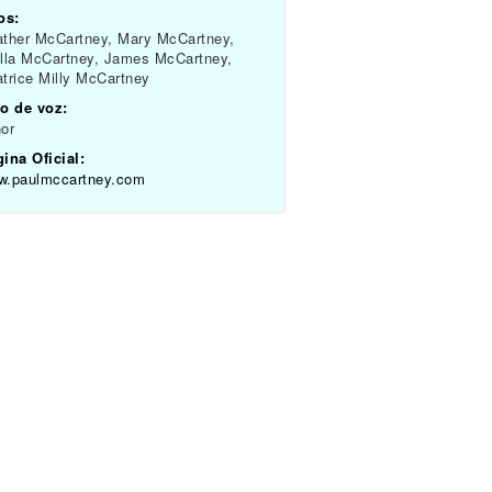
os:
ther McCartney, Mary McCartney,
lla McCartney, James McCartney,
trice Milly McCartney
o de voz:
or
ina Oficial:
w.paulmccartney.com