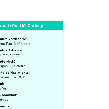
tos de Paul McCartney
mbre Verdadero:
mes Paul McCartney
bre Artístico:
ul McCartney
nde Nació:
erpool, Inglaterra
cha de Nacimiento:
de junio de 1942
ad:
 años
cionalidad:
tánica
ero(s):