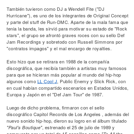
También tuvieron como DJ a Wendell Fite ("DJ
Hurricane"), es uno de los integrantes de Original Concept
y parte del stuff de Run-DMC. Aparte de la mala fama que
tenia la banda, les sirvió para motivar su estado de "Rock
stars", el grupo se afrontó graves roces con su sello Def
Jam Recordings y sobretodo con Russell Simmons por
"contratos impagos" y el mal encargo de royalties.
Esto hizo que se retirara en 1988 de la compañía
discográfica, que recibía también a artistas muy famosos
para que se hicieran más popular al mundo del hip-hop
algunos como
LL Cool J
, Public Enemy y Slick Rick, con
en cual habían compartido escenarios en Estados Unidos,
Europa y Japón en el "Def Jam Tour" de 1987.
Luego de dicho problema, firmaron con el sello
discográfico Capitol Records de Los Angeles , además del
nuevo sonido hip-hop, dieron su logro en el álbum titulado
"Paul's Boutique"
, estrenado el 25 de julio de 1989 y
compuesto por un total de 15 sencillos como
"To All the