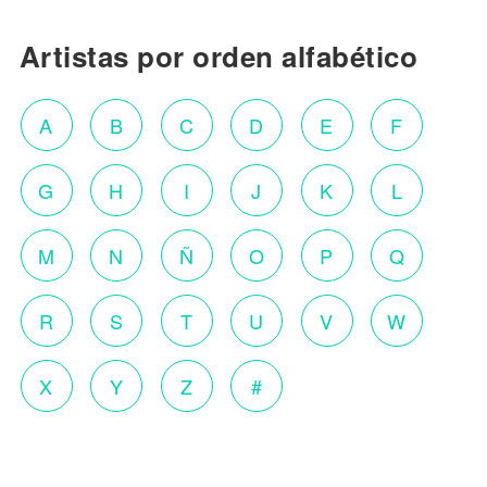
Artistas por orden alfabético
A
B
C
D
E
F
G
H
I
J
K
L
M
N
Ñ
O
P
Q
R
S
T
U
V
W
X
Y
Z
#