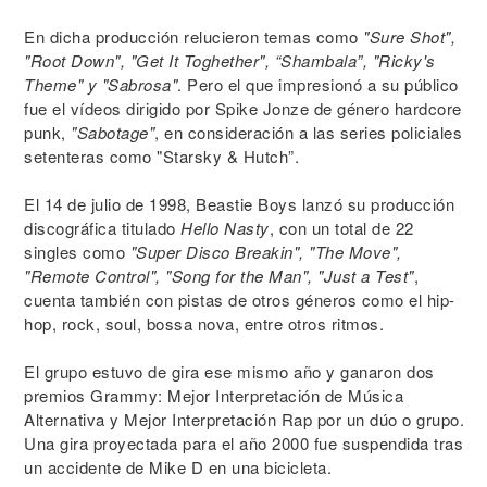
En dicha producción relucieron temas como
"Sure Shot",
"Root Down", "Get It Toghether", “Shambala”, "Ricky's
Theme" y "Sabrosa"
. Pero el que impresionó a su público
fue el vídeos dirigido por Spike Jonze de género hardcore
punk,
"Sabotage"
, en consideración a las series policiales
setenteras como "Starsky & Hutch”.
El 14 de julio de 1998, Beastie Boys lanzó su producción
discográfica titulado
Hello Nasty
, con un total de 22
singles como
"Super Disco Breakin", "The Move",
"Remote Control", "Song for the Man", "Just a Test"
,
cuenta también con pistas de otros géneros como el hip-
hop, rock, soul, bossa nova, entre otros ritmos.
El grupo estuvo de gira ese mismo año y ganaron dos
premios Grammy: Mejor Interpretación de Música
Alternativa y Mejor Interpretación Rap por un dúo o grupo.
Una gira proyectada para el año 2000 fue suspendida tras
un accidente de Mike D en una bicicleta.