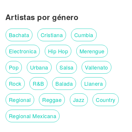
Artistas por género
Bachata
Cristiana
Cumbia
Electronica
Hip Hop
Merengue
Pop
Urbana
Salsa
Vallenato
Rock
R&B
Balada
Llanera
Regional
Reggae
Jazz
Country
Regional Mexicana