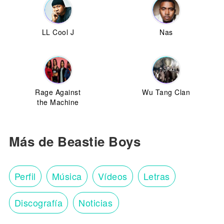
LL Cool J
Nas
Rage Against
Wu Tang Clan
the Machine
Más de Beastie Boys
Perfil
Música
Vídeos
Letras
Discografía
Noticias