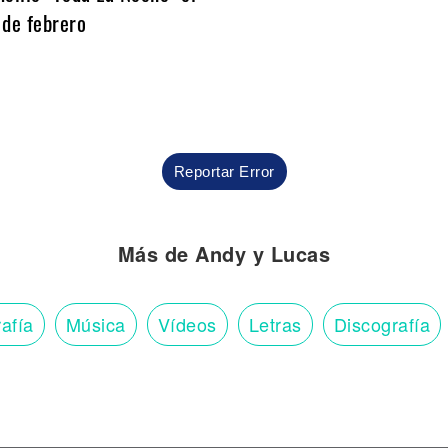
 de febrero
Reportar Error
Más de Andy y Lucas
afía
Música
Vídeos
Letras
Discografía