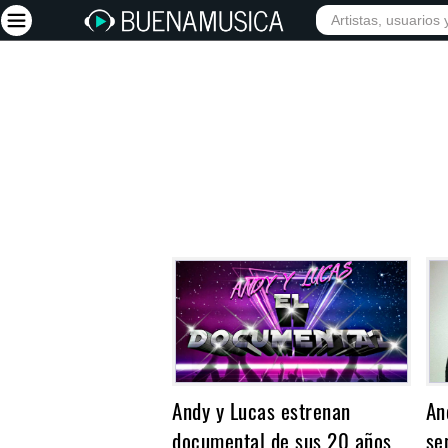
INICIO
ARTISTAS
Iniciar sesión
Registrarse
Inicio
Artistas
Red Social
Música
Vídeos
Discografías
Letras
Andy y Lucas estrenan
An
Conciertos
documental de sus 20 años
se