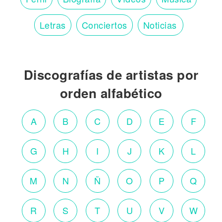
Letras
Conciertos
Noticias
Discografías de artistas por
orden alfabético
A
B
C
D
E
F
G
H
I
J
K
L
M
N
Ñ
O
P
Q
R
S
T
U
V
W