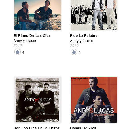
El Ritmo De Las Olas
Pido La Palabra
Andy y Lucas
Andy y Lucas
2012
2010
4
4
Con Los Pies En La Tierra
Ganas De Vivir