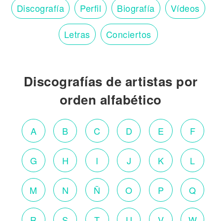
Discografía
Perfil
Biografía
Vídeos
Letras
Conciertos
Discografías de artistas por
orden alfabético
A
B
C
D
E
F
G
H
I
J
K
L
M
N
Ñ
O
P
Q
R
S
T
U
V
W