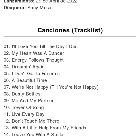
Lanzamiento:
29 de Abril de 2022
Disquera:
Sony Music
Canciones (Tracklist)
01. I'll Love You Till The Day I Die
02. My Heart Was A Dancer
03. Energy Follows Thought
04. Dreamin' Again
05. I Don't Go To Funerals
06. A Beautiful Time
07. We're Not Happy (Till You're Not Happy)
08. Dusty Bottles
09. Me And My Partner
10. Tower Of Song
11. Live Every Day
12. Don't Touch Me There
13. With A Little Help From My Friends
14. Leave You With A Smile