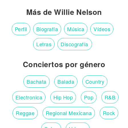
Más de Willie Nelson
Perfil
Biografía
Música
Vídeos
Letras
Discografía
Conciertos por género
Bachata
Balada
Country
Electronica
Hip Hop
Pop
R&B
Reggae
Regional Mexicana
Rock