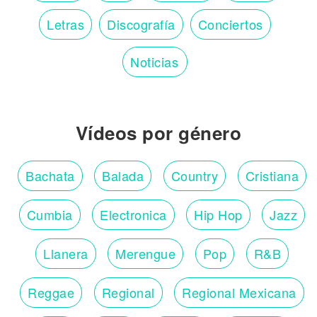
Letras
Discografía
Conciertos
Noticias
Vídeos por género
Bachata
Balada
Country
Cristiana
Cumbia
Electronica
Hip Hop
Jazz
Llanera
Merengue
Pop
R&B
Reggae
Regional
Regional Mexicana