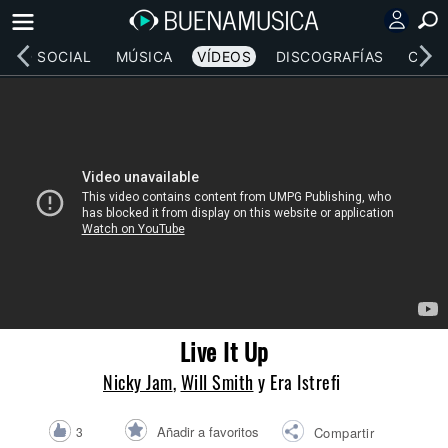
RED SOCIAL
MÚSICA
VÍDEOS
DISCOGRAFÍAS
CONC
Live It Up
Nicky Jam
,
Will Smith
y Era Istrefi
Añadir a favoritos
3
Compartir