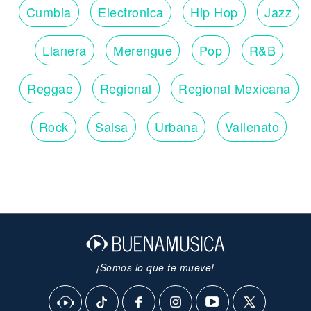
Cumbia
Electronica
Hip Hop
Jazz
Llanera
Merengue
Pop
R&B
Reggae
Regional
Regional Mexicana
Rock
Salsa
Urbana
Vallenato
¡Somos lo que te mueve!