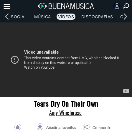
RED SOCIAL
MÚSICA
VÍDEOS
DISCOGRAFÍAS
CONC
Tears Dry On Their Own
Amy Winehouse
Añadir a favoritos
Compartir