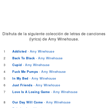
Disfruta de la siguiente colección de letras de canciones
(lyrics) de Amy Winehouse.
1
Addicted
- Amy Winehouse
2
Back To Black
- Amy Winehouse
3
Cupid
- Amy Winehouse
4
Fuck Me Pumps
- Amy Winehouse
5
In My Bed
- Amy Winehouse
6
Just Friends
- Amy Winehouse
7
Love Is A Losing Game
- Amy Winehouse
8
Our Day Will Come
- Amy Winehouse