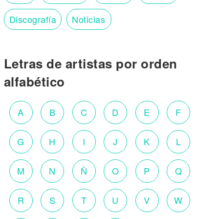
Discografía
Noticias
Letras de artistas por orden
alfabético
A
B
C
D
E
F
G
H
I
J
K
L
M
N
Ñ
O
P
Q
R
S
T
U
V
W