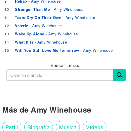
9
Rehab
- Amy Winehouse
10
Stronger Than Me
- Amy Winehouse
11
Tears Dry On Their Own
- Amy Winehouse
12
Valerie
- Amy Winehouse
13
Wake Up Alone
- Amy Winehouse
14
What It Is
- Amy Winehouse
15
Will You Still Love Me Tomorrow
- Amy Winehouse
Buscar Letras:
Más de Amy Winehouse
Perfil
Biografía
Música
Vídeos