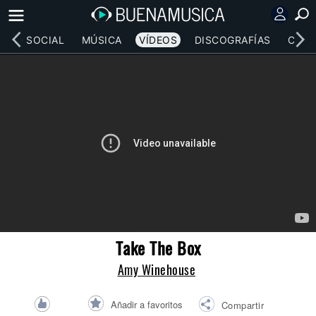
RED SOCIAL
MÚSICA
VÍDEOS
DISCOGRAFÍAS
CONC
Take The Box
Amy Winehouse
Añadir a favoritos
Compartir