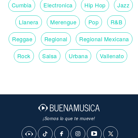
Cumbia
Electronica
Hip Hop
Jazz
Llanera
Merengue
Pop
R&B
Reggae
Regional
Regional Mexicana
Rock
Salsa
Urbana
Vallenato
¡Somos lo que te mueve!