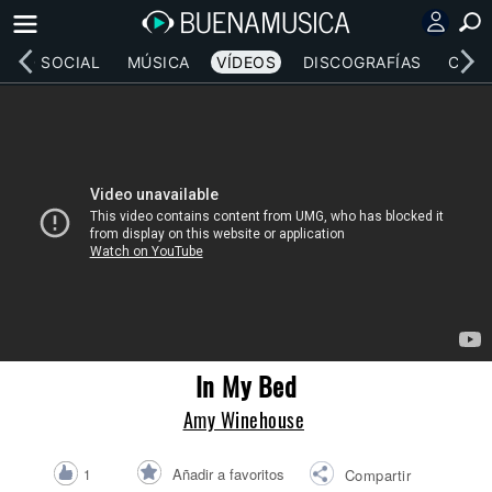
RED SOCIAL
MÚSICA
VÍDEOS
DISCOGRAFÍAS
CONC
In My Bed
Amy Winehouse
Añadir a favoritos
1
Compartir