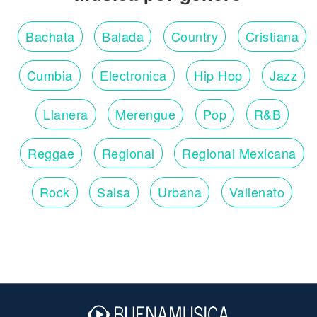
Bachata
Balada
Country
Cristiana
Cumbia
Electronica
Hip Hop
Jazz
Llanera
Merengue
Pop
R&B
Reggae
Regional
Regional Mexicana
Rock
Salsa
Urbana
Vallenato