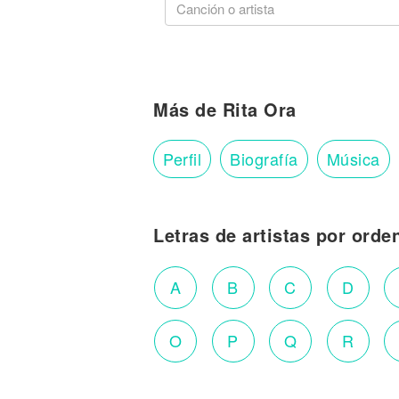
Más de Rita Ora
Perfil
Biografía
Música
Letras de artistas por orde
A
B
C
D
O
P
Q
R