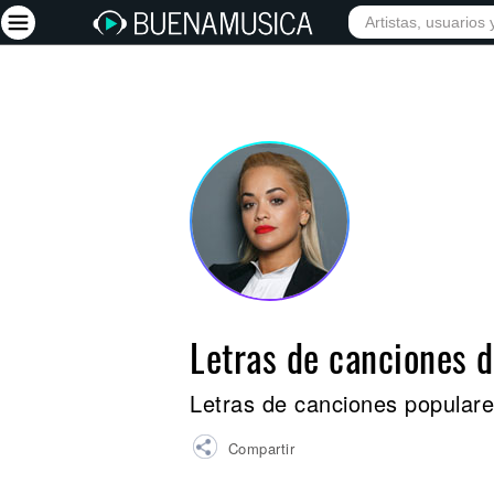
INICIO
ARTISTAS
Iniciar sesión
Registrarse
Inicio
Artistas
Red Social
Música
Letras de canciones 
Vídeos
Discografías
Letras de canciones populare
Letras
Compartir
Conciertos