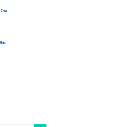
 Ora
a
Slim