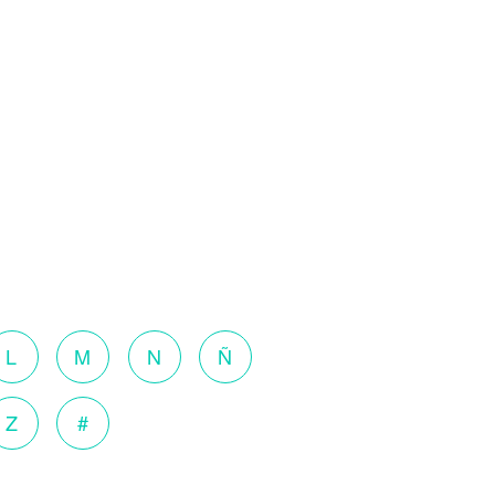
L
M
N
Ñ
Z
#