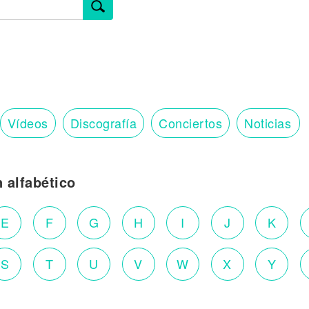
Vídeos
Discografía
Conciertos
Noticias
n alfabético
E
F
G
H
I
J
K
S
T
U
V
W
X
Y