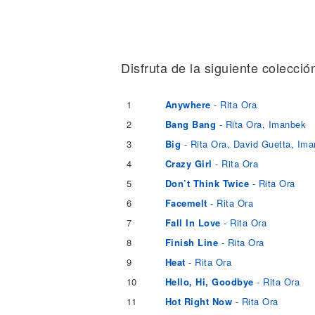
Noticias
Disfruta de la siguiente colecció
1
Anywhere
- Rita Ora
2
Bang Bang
- Rita Ora, Imanbek
3
Big
- Rita Ora, David Guetta, Im
4
Crazy Girl
- Rita Ora
5
Don’t Think Twice
- Rita Ora
6
Facemelt
- Rita Ora
7
Fall In Love
- Rita Ora
8
Finish Line
- Rita Ora
9
Heat
- Rita Ora
10
Hello, Hi, Goodbye
- Rita Ora
11
Hot Right Now
- Rita Ora