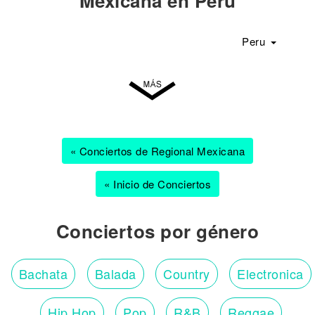
Mexicana en Peru
Peru
« Conciertos de Regional Mexicana
« Inicio de Conciertos
Conciertos por género
Bachata
Balada
Country
Electronica
Hip Hop
Pop
R&B
Reggae