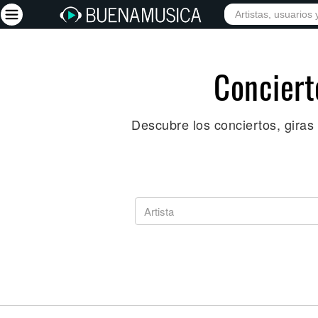
INICIO
ARTISTAS
Iniciar sesión
Conciert
Registrarse
Descubre los conciertos, giras
Inicio
Artistas
Red Social
Música
Vídeos
Discografías
Letras
Conciertos