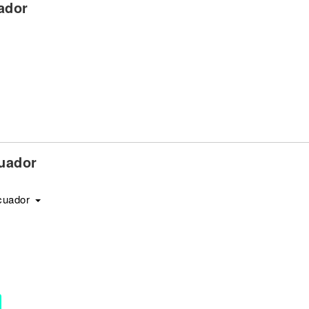
ador
uador
cuador