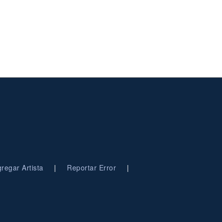
|
|
regar Artista
Reportar Error