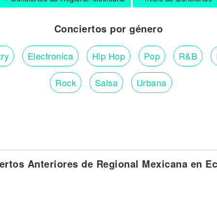
Conciertos por género
ry
Electronica
Hip Hop
Pop
R&B
Rock
Salsa
Urbana
ertos Anteriores de Regional Mexicana en E