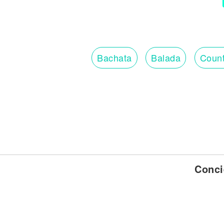
Bachata
Balada
Count
Conci