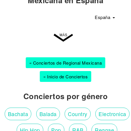
Mexicana en España
España
« Conciertos de Regional Mexicana
« Inicio de Conciertos
Conciertos por género
Bachata
Balada
Country
Electronica
Hip Hop
Pop
R&B
Reggae