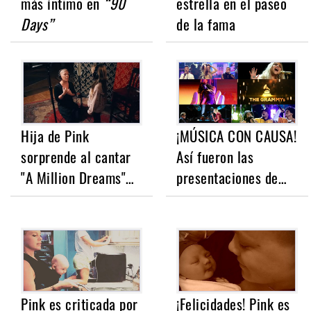
más íntimo en
“90
estrella en el paseo
Days”
de la fama
Hija de Pink
¡MÚSICA CON CAUSA!
sorprende al cantar
Así fueron las
"A Million Dreams"…
presentaciones de…
Pink es criticada por
¡Felicidades! Pink es