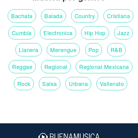
Bachata
Balada
Country
Cristiana
Cumbia
Electronica
Hip Hop
Jazz
Llanera
Merengue
Pop
R&B
Reggae
Regional
Regional Mexicana
Rock
Salsa
Urbana
Vallenato