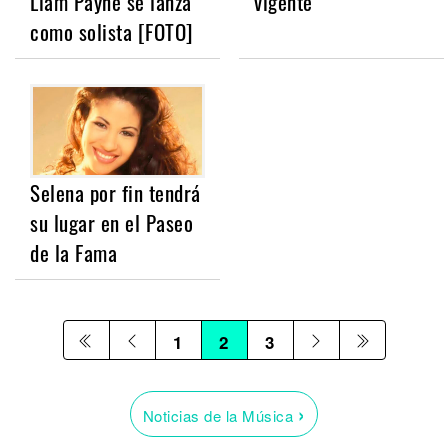
Liam Payne se lanza
vigente
como solista [FOTO]
Selena por fin tendrá
su lugar en el Paseo
de la Fama
1
2
3
›
Noticias de la Música