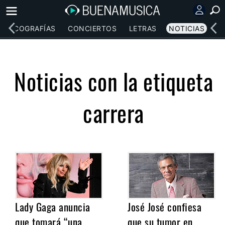
DISCOGRAFÍAS
CONCIERTOS
LETRAS
NOTICIAS
Noticias con la etiqueta
carrera
Lady Gaga anuncia
José José confiesa
que tomará “una
que su tumor en