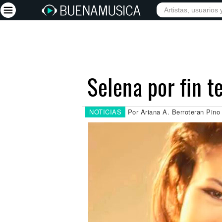
INICIO
ARTISTAS
Iniciar sesión
Registrarse
Selena por fin t
Inicio
Artistas
NOTICIAS
Por Ariana A. Berroteran Pino 
Red Social
Música
Vídeos
Discografías
Letras
Conciertos