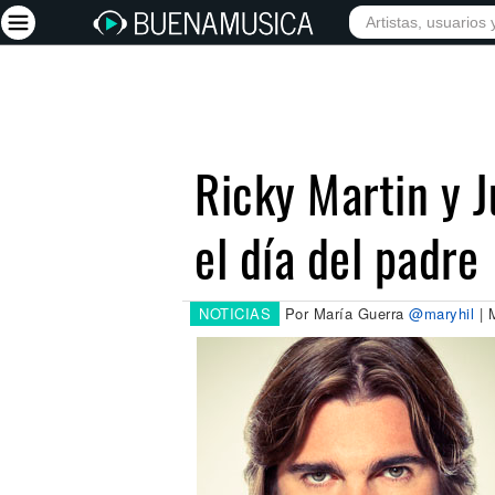
INICIO
ARTISTAS
Iniciar sesión
Registrarse
Ricky Martin y J
Inicio
el día del padre
Artistas
Red Social
Música
NOTICIAS
Por María Guerra
@maryhil
| 
Vídeos
Discografías
Letras
Conciertos