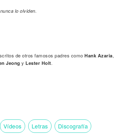
nunca lo olviden.
 escritos de otros famosos padres como
Hank Azaria
,
en Jeong
y
Lester Holt
.
Vídeos
Letras
Discografía