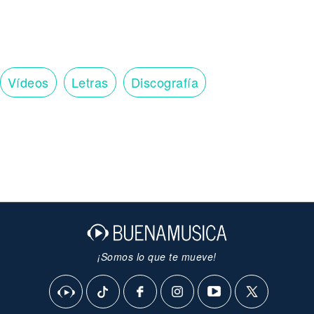
Vídeos
Letras
Discografía
¡Somos lo que te mueve!