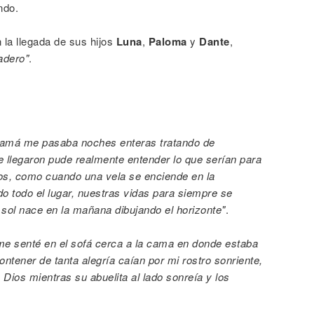
ndo.
 la llegada de sus hijos
Luna
,
Paloma
y
Dante
,
adero"
.
mamá me pasaba noches enteras tratando de
ue llegaron pude realmente entender lo que serían para
ojos, como cuando una vela se enciende en la
o todo el lugar, nuestras vidas para siempre se
sol nace en la mañana dibujando el horizonte"
.
me senté en el sofá cerca a la cama en donde estaba
tener de tanta alegría caían por mi rostro sonriente,
 Dios mientras su abuelita al lado sonreía y los