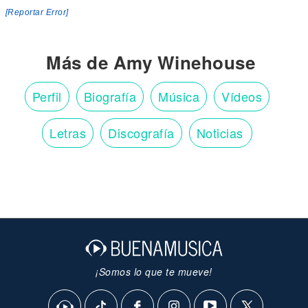
[Reportar Error]
Más de Amy Winehouse
Perfil
Biografía
Música
Vídeos
Letras
Discografía
Noticias
¡Somos lo que te mueve!