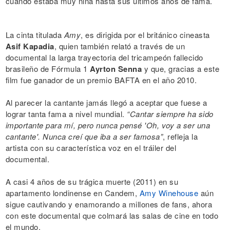
cuando estaba muy niña hasta sus últimos años de fama.
La cinta titulada
Amy
, es dirigida por el británico cineasta
Asif Kapadia
, quien también relató a través de un
documental la larga trayectoria del tricampeón fallecido
brasileño de Fórmula 1
Ayrton Senna
y que, gracias a este
film fue ganador de un premio BAFTA en el año 2010.
Al parecer la cantante jamás llegó a aceptar que fuese a
lograr tanta fama a nivel mundial.
“Cantar siempre ha sido
importante para mí, pero nunca pensé 'Oh, voy a ser una
cantante'. Nunca creí que iba a ser famosa”
, refleja la
artista con su característica voz en el tráiler del
documental.
A casi 4 años de su trágica muerte (2011) en su
apartamento londinense en Candem,
Amy Winehouse
aún
sigue cautivando y enamorando a millones de fans, ahora
con este documental que colmará las salas de cine en todo
el mundo.