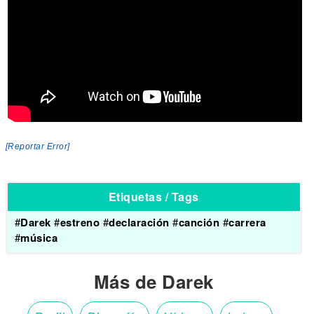
[Reportar Error]
Etiquetas / Tags
#
Darek
#
estreno
#
declaración
#
canción
#
carrera
#
música
Más de Darek