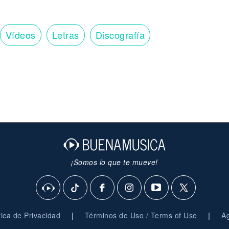
Vídeos
Letras
Discografía
¡Somos lo que te mueve!
|
|
ítica de Privacidad
Términos de Uso / Terms of Use
Ag