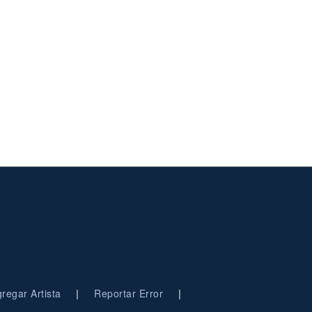
|
|
regar Artista
Reportar Error