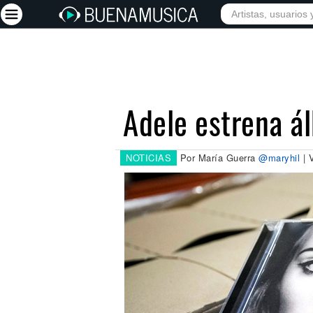
INICIO
ARTISTAS
Iniciar sesión
Registrarse
Adele estrena á
Inicio
Artistas
NOTICIAS
Por María Guerra
@maryhil
| 
Red Social
Música
Vídeos
Discografías
Letras
Conciertos