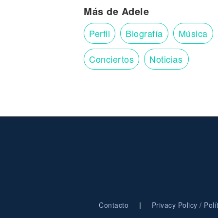
Más de Adele
Perfil
Biografía
Música
Conciertos
Noticias
|
Contacto
Privacy Policy / Pol