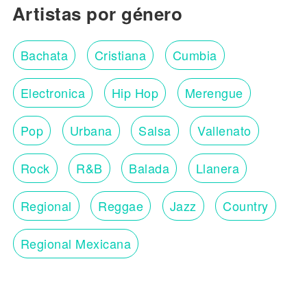
Artistas por género
Bachata
Cristiana
Cumbia
Electronica
Hip Hop
Merengue
Pop
Urbana
Salsa
Vallenato
Rock
R&B
Balada
Llanera
Regional
Reggae
Jazz
Country
Regional Mexicana