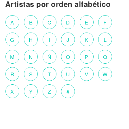
Artistas por orden alfabético
A
B
C
D
E
F
G
H
I
J
K
L
M
N
Ñ
O
P
Q
R
S
T
U
V
W
X
Y
Z
#