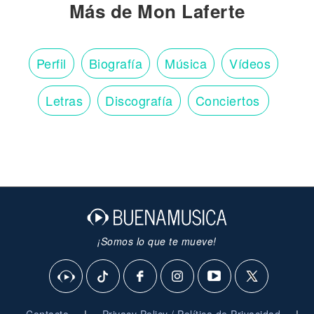
Más de Mon Laferte
Perfil
Biografía
Música
Vídeos
Letras
Discografía
Conciertos
¡Somos lo que te mueve!
|
|
Contacto
Privacy Policy / Política de Privacidad