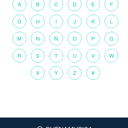
A
B
C
D
E
F
G
H
I
J
K
L
M
N
Ñ
O
P
Q
R
S
T
U
V
W
X
Y
Z
#